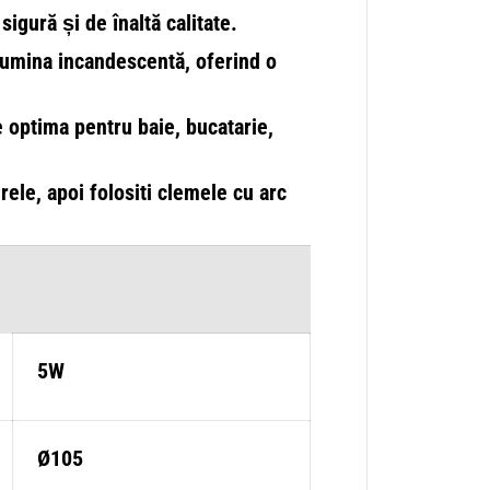
n
igură și de înaltă calitate.
d
R
lumina incandescentă, oferind o
a
m
a
T
e optima pentru baie, bucatarie,
r
a
n
s
irele, apoi folositi clemele cu arc
p
a
r
e
n
t
a
5
W
/
6
5W
5
0
0
K
/
Ø105
2
5