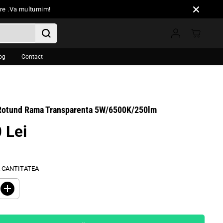
oare .Va multumim!
og
Contact
Rotund Rama Transparenta 5W/6500K/250lm
 Lei
 CANTITATEA
M
ă
r
i
ț