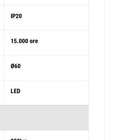
0
l
m
IP20
15.000 ore
Ø60
LED