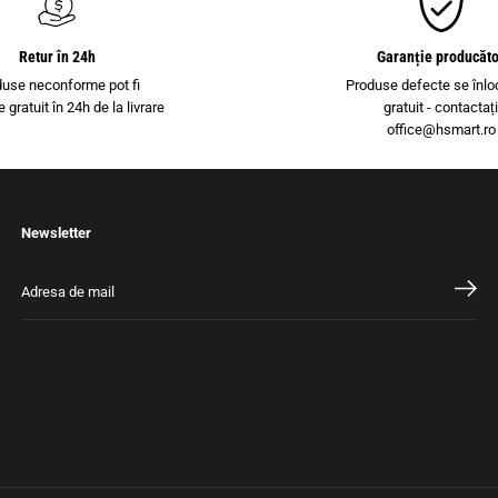
Retur în 24h
Garanție producăt
duse neconforme pot fi
Produse defecte se înlo
e gratuit în 24h de la livrare
gratuit - contactaț
office@hsmart.ro
Newsletter