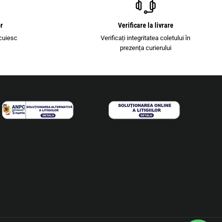
or
Verificare la livrare
cuiesc
Verificați integritatea coletului în
i
prezența curierului