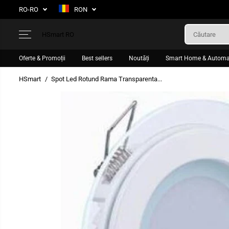
SARI LA
RO-RO
RON
CONȚINUT
HSmart RO
Oferte & Promoții
Best sellers
Noutăți
Smart Home & Automa
HSmart
Spot Led Rotund Rama Transparenta...
TRECEȚI LA
INFORMAȚIILE
DESPRE PRODUS