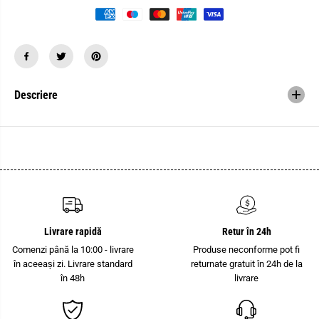
c
n
a
t
n
i
t
t
i
a
t
t
a
e
t
a
e
p
Descriere
a
e
p
n
e
t
n
r
t
u
r
P
u
r
P
o
r
i
o
e
i
c
e
t
c
o
Livrare rapidă
Retur în 24h
t
r
Comenzi până la 10:00 - livrare
Produse neconforme pot fi
o
L
r
E
în aceeași zi. Livrare standard
returnate gratuit în 24h de la
L
D
în 48h
livrare
E
,
D
2
,
5
2
W