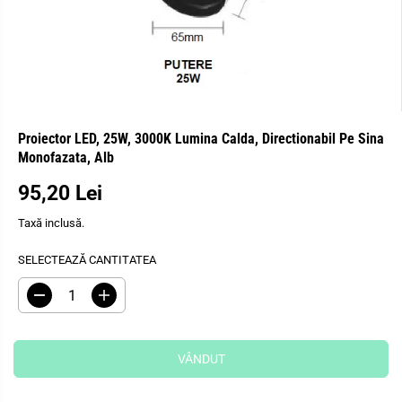
Proiector LED, 25W, 3000K Lumina Calda, Directionabil Pe Sina
Monofazata, Alb
95,20 Lei
P
V
R
Â
Taxă inclusă.
E
N
Ț
D
SELECTEAZĂ CANTITATEA
O
U
B
T
R
M
I
e
ă
Ș
d
r
u
i
N
c
ț
VÂNDUT
U
e
i
I
ț
c
i
a
T