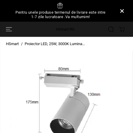
SARI LA
CONȚINUT
Pentru unele produse termenul de livrare este intre
1-7 zile lucratoare .Va multumim!
HSmart RO
HSmart
Proiector LED, 25W, 3000K Lumina...
TRECEȚI LA
INFORMAȚIILE
DESPRE
PRODUS