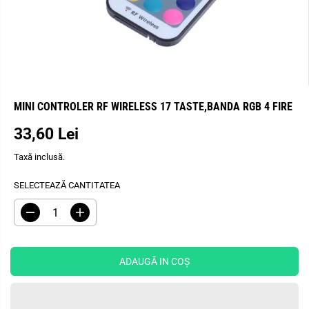
MINI CONTROLER RF WIRELESS 17 TASTE,BANDA RGB 4 FIRE
33,60 Lei
P
R
Taxă inclusă.
E
Ț
SELECTEAZĂ CANTITATEA
O
B
R
M
I
e
ă
Ș
d
r
u
i
N
c
ț
ADAUGĂ IN COŞ
U
e
i
I
ț
c
i
a
T
c
n