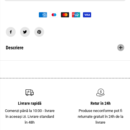
a
t
n
i
t
t
i
a
t
t
a
e
t
a
e
p
a
e
p
n
e
t
Descriere
n
r
t
u
r
M
u
I
M
N
I
I
N
C
I
O
C
N
O
T
N
R
T
O
R
L
Livrare rapidă
Retur în 24h
O
E
L
R
Comenzi până la 10:00 - livrare
Produse neconforme pot fi
E
R
în aceeași zi. Livrare standard
returnate gratuit în 24h de la
R
F
R
W
în 48h
livrare
F
I