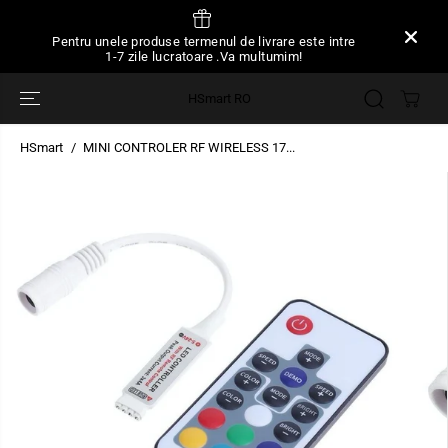
SARI LA
CONȚINUT
Pentru unele produse termenul de livrare este intre
1-7 zile lucratoare .Va multumim!
HSmart RO
HSmart
MINI CONTROLER RF WIRELESS 17...
TRECEȚI LA
INFORMAȚIILE
DESPRE
PRODUS