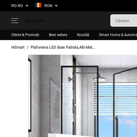
SARI LA
RO-RO
RON
CONȚINUT
HSmart RO
Oferte & Promoții
Best sellers
Noutăți
Smart Home & Automa
HSmart
Plafoniera LED Baie Patrata,Alb Mat...
TRECEȚI LA
INFORMAȚIILE
DESPRE PRODUS