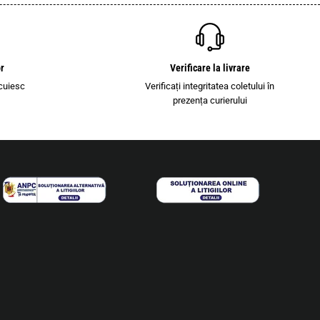
or
Verificare la livrare
cuiesc
Verificați integritatea coletului în
i
prezența curierului