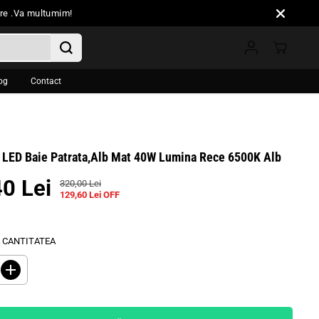
oare .Va multumim!
og
Contact
a LED Baie Patrata,Alb Mat 40W Lumina Rece 6500K Alb
0 Lei
320,00 Lei
P
A
129,60 Lei OFF
R
I
E
S
Ț
A
 CANTITATEA
O
L
B
V
I
A
M
Ș
T
ă
r
N
i
U
ț