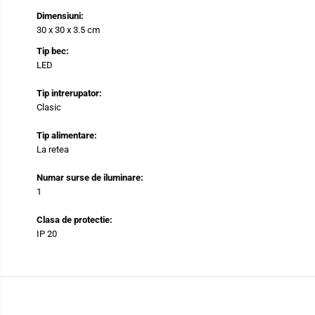
Dimensiuni:
30 x 30 x 3.5 cm
Tip bec:
LED
Tip intrerupator:
Clasic
Tip alimentare:
La retea
Numar surse de iluminare:
1
Clasa de protectie:
IP 20