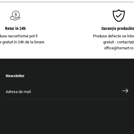
Retur în 24h
Garanție producăt
duse neconforme pot fi
Produse defecte se înlo
e gratuit în 24h de la livrare
gratuit - contactaț
office@hsmart.ro
Newsletter