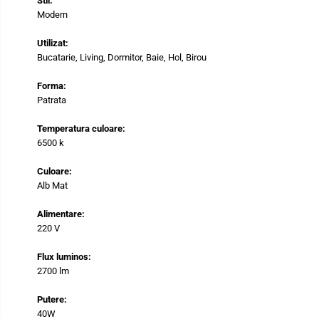
Stil:
Modern
Utilizat:
Bucatarie, Living, Dormitor, Baie, Hol, Birou
Forma:
Patrata
Temperatura culoare:
6500 k
Culoare:
Alb Mat
Alimentare:
220 V
Flux luminos:
2700 lm
Putere:
40W