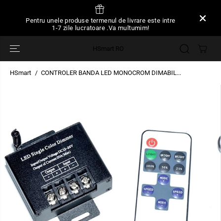
SARI LA
CONȚINUT
Pentru unele produse termenul de livrare este intre
1-7 zile lucratoare .Va multumim!
HSmart RO
HSmart
CONTROLER BANDA LED MONOCROM DIMABIL...
TRECEȚI LA
INFORMAȚIILE
DESPRE
PRODUS