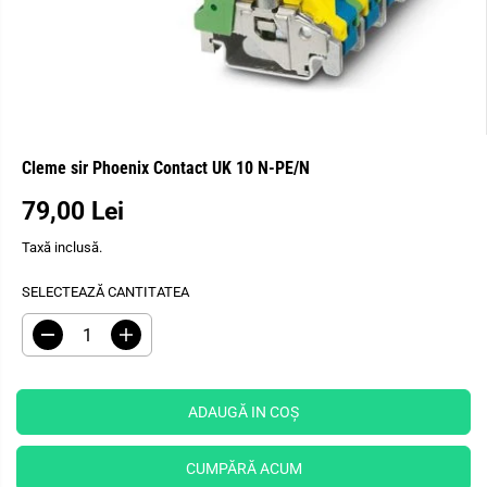
Cleme sir Phoenix Contact UK 10 N-PE/N
79,00 Lei
P
R
Taxă inclusă.
E
Ț
SELECTEAZĂ CANTITATEA
O
B
R
M
I
e
ă
Ș
d
r
u
i
N
c
ț
ADAUGĂ IN COŞ
U
e
i
I
ț
c
i
a
T
CUMPĂRĂ ACUM
c
n