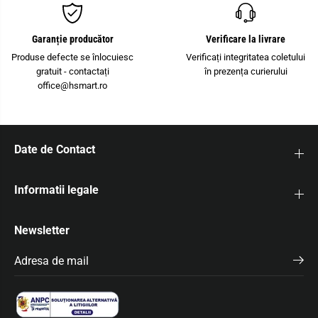
C
n
o
t
n
a
t
c
Garanție producător
Verificare la livrare
a
t
c
U
Produse defecte se înlocuiesc
Verificați integritatea coletului
t
K
gratuit - contactați
în prezența curierului
U
1
office@hsmart.ro
K
0
1
N
0
-
N
P
-
E
P
/
Date de Contact
E
N
/
N
Informatii legale
Newsletter