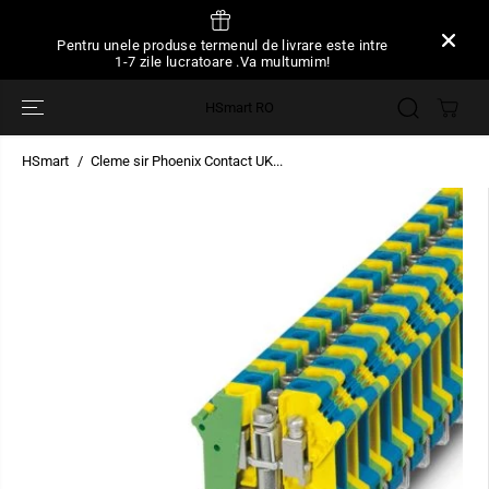
SARI LA
CONȚINUT
Pentru unele produse termenul de livrare este intre
1-7 zile lucratoare .Va multumim!
HSmart RO
HSmart
Cleme sir Phoenix Contact UK...
TRECEȚI LA
INFORMAȚIILE
DESPRE
PRODUS