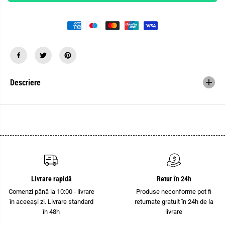
a
t
n
i
t
t
i
a
t
t
a
e
t
a
e
p
a
e
p
n
e
t
Descriere
n
r
t
u
r
C
u
l
C
e
l
m
e
e
m
s
e
i
s
r
i
P
r
h
P
o
Livrare rapidă
Retur în 24h
h
e
o
n
Comenzi până la 10:00 - livrare
Produse neconforme pot fi
e
i
în aceeași zi. Livrare standard
returnate gratuit în 24h de la
n
x
i
C
în 48h
livrare
x
o