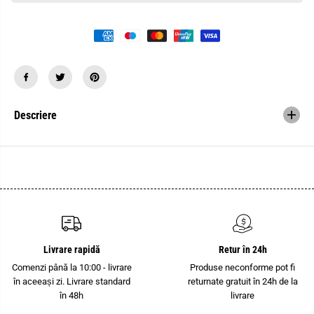
a
t
n
i
t
t
i
a
t
t
a
e
t
a
e
p
a
e
p
n
e
t
Descriere
n
r
t
u
r
C
u
l
C
e
l
m
e
e
m
s
e
i
s
r
i
P
r
h
P
o
Livrare rapidă
Retur în 24h
h
e
o
n
Comenzi până la 10:00 - livrare
Produse neconforme pot fi
e
i
în aceeași zi. Livrare standard
returnate gratuit în 24h de la
n
x
i
C
în 48h
livrare
x
o