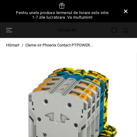
SARI LA
CONȚINUT
Pentru unele produse termenul de livrare este intre
1-7 zile lucratoare .Va multumim!
HSmart RO
HSmart
Cleme sir Phoenix Contact PTPOWER...
TRECEȚI LA
INFORMAȚIILE
DESPRE
PRODUS