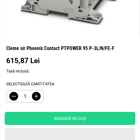
Cleme sir Phoenix Contact PTPOWER 95 P-3L/N/FE-F
615,87 Lei
P
R
Taxă inclusă.
E
Ț
SELECTEAZĂ CANTITATEA
O
B
R
M
I
e
ă
Ș
d
r
u
i
N
c
ț
ADAUGĂ IN COŞ
U
e
i
I
ț
c
i
a
T
c
n