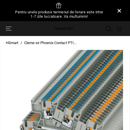
SARI LA
CONȚINUT
Pentru unele produse termenul de livrare este intre
1-7 zile lucratoare .Va multumim!
HSmart RO
HSmart
Cleme sir Phoenix Contact PTI...
TRECEȚI LA
INFORMAȚIILE
DESPRE
PRODUS