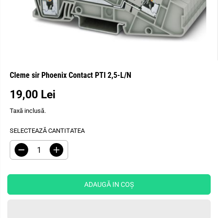
Cleme sir Phoenix Contact PTI 2,5-L/N
19,00 Lei
P
R
Taxă inclusă.
E
Ț
SELECTEAZĂ CANTITATEA
O
B
R
M
I
e
ă
Ș
d
r
u
i
N
c
ț
ADAUGĂ IN COŞ
U
e
i
I
ț
c
i
a
T
c
n