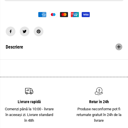
a
t
n
i
t
t
i
a
t
t
a
e
t
a
e
p
a
e
p
n
e
t
Descriere
n
r
t
u
r
C
u
l
C
e
l
m
e
e
m
s
e
i
s
r
i
P
r
h
P
o
Livrare rapidă
Retur în 24h
h
e
o
n
Comenzi până la 10:00 - livrare
Produse neconforme pot fi
e
i
în aceeași zi. Livrare standard
returnate gratuit în 24h de la
n
x
i
C
în 48h
livrare
x
o