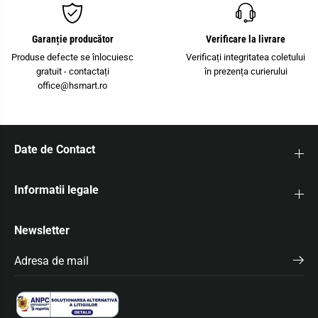
C
n
o
t
n
a
t
c
Garanție producător
Verificare la livrare
a
t
c
P
Produse defecte se înlocuiesc
Verificați integritatea coletului
t
T
gratuit - contactați
în prezența curierului
P
I
office@hsmart.ro
T
2
I
,
2
5
,
-
5
L
-
/
Date de Contact
L
N
/
N
Informatii legale
Newsletter