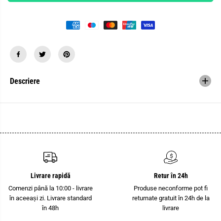
a
t
n
i
t
t
i
a
t
t
a
e
t
a
e
p
a
e
p
n
e
t
Descriere
n
r
t
u
r
C
u
l
C
e
l
m
e
e
m
s
e
i
s
r
i
P
r
h
P
o
Livrare rapidă
Retur în 24h
h
e
o
n
Comenzi până la 10:00 - livrare
Produse neconforme pot fi
e
i
în aceeași zi. Livrare standard
returnate gratuit în 24h de la
n
x
i
C
în 48h
livrare
x
o