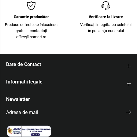
C
n
o
t
n
a
t
c
Garanție producător
Verificare la livrare
a
t
c
P
Produse defecte se înlocuiesc
Verificați integritatea coletului
t
T
gratuit - contactați
în prezența curierului
P
4
office@hsmart.ro
T
-
4
Q
-
U
Q
A
U
T
A
T
Date de Contact
T
R
T
O
R
O
Informatii legale
Newsletter