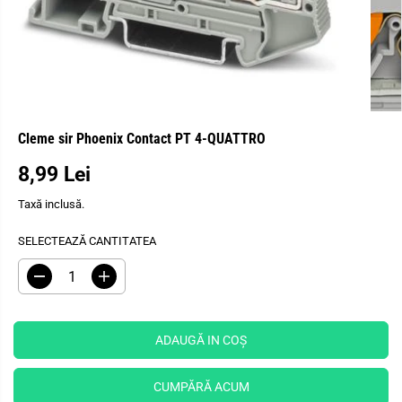
Cleme sir Phoenix Contact PT 4-QUATTRO
8,99 Lei
P
R
Taxă inclusă.
E
Ț
SELECTEAZĂ CANTITATEA
O
B
R
M
I
e
ă
Ș
d
r
u
i
N
c
ț
ADAUGĂ IN COŞ
U
e
i
I
ț
c
i
a
T
CUMPĂRĂ ACUM
c
n