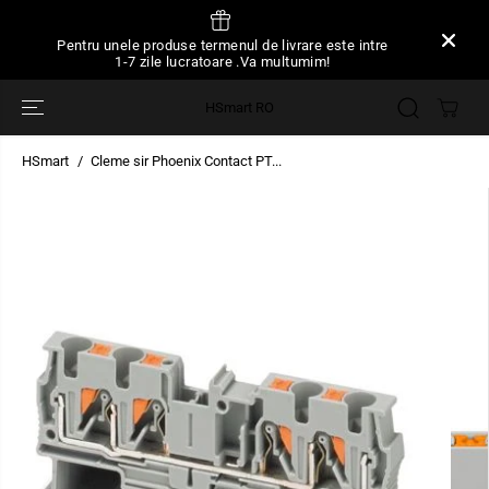
SARI LA
CONȚINUT
Pentru unele produse termenul de livrare este intre
1-7 zile lucratoare .Va multumim!
HSmart RO
HSmart
Cleme sir Phoenix Contact PT...
TRECEȚI LA
INFORMAȚIILE
DESPRE
PRODUS