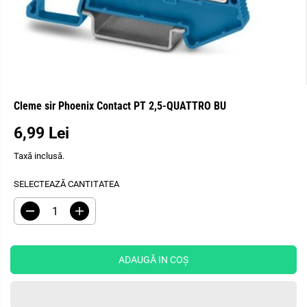
Cleme sir Phoenix Contact PT 2,5-QUATTRO BU
6,99 Lei
P
R
Taxă inclusă.
E
Ț
SELECTEAZĂ CANTITATEA
O
B
R
M
I
e
ă
Ș
d
r
u
i
N
c
ț
ADAUGĂ IN COŞ
U
e
i
I
ț
c
i
a
T
c
n