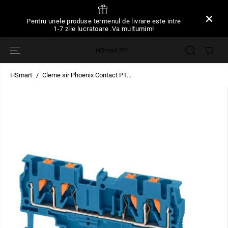
SARI LA
CONȚINUT
Pentru unele produse termenul de livrare este intre
1-7 zile lucratoare .Va multumim!
HSmart RO
HSmart
Cleme sir Phoenix Contact PT...
TRECEȚI LA
INFORMAȚIILE
DESPRE
PRODUS