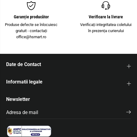
C
n
o
t
n
a
t
c
Garanție producător
Verificare la livrare
a
t
c
P
Produse defecte se înlocuiesc
Verificați integritatea coletului
t
T
gratuit - contactați
în prezența curierului
P
2
office@hsmart.ro
T
,
2
5
,
-
5
Q
-
U
Q
A
Date de Contact
U
T
A
T
T
R
T
O
Informatii legale
R
B
O
U
B
U
Newsletter