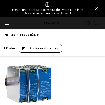
SARI LA
CONȚINUT
Pentru unele produse termenul de livrare este intre
1-7 zile lucratoare .Va multumim!
HSmart RO
HSmart
Surse șină DIN
1 Produs
Sortează după